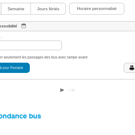
Horaire personnalisé
Semaine
Jours fériés
cessibilité
 :
her seulement les passages des bus avec rampe avant
à jour l'horaire
ondance bus