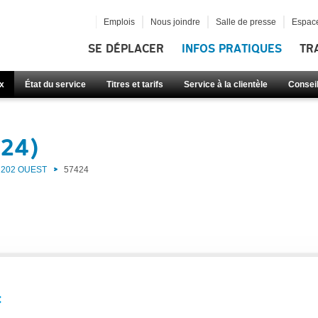
Emplois
Nous joindre
Salle de presse
Espace
SE DÉPLACER
INFOS PRATIQUES
TR
x
État du service
Titres et tarifs
Service à la clientèle
Consei
424)
202 OUEST
57424
: