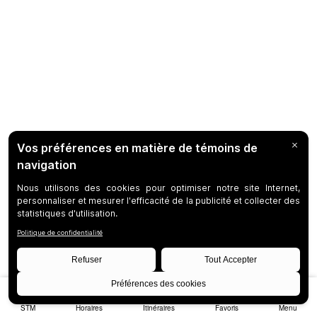
STM
Horaires
Itinéraires
Favoris
Menu