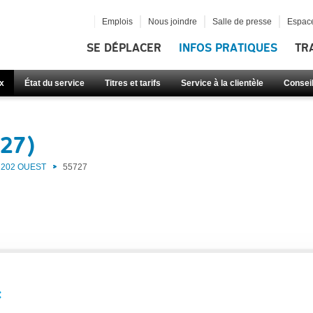
Emplois
Nous joindre
Salle de presse
Espace
SE DÉPLACER
INFOS PRATIQUES
TR
x
État du service
Titres et tarifs
Service à la clientèle
Consei
727)
202 OUEST
55727
: