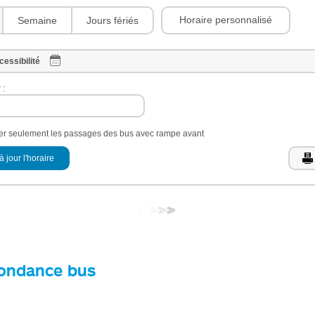
Horaire personnalisé
Semaine
Jours fériés
cessibilité
 :
her seulement les passages des bus avec rampe avant
à jour l'horaire
ondance bus