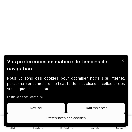
STM
Horaires
Itinéraires
Favoris
Menu