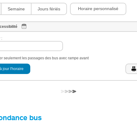
Horaire personnalisé
Semaine
Jours fériés
cessibilité
 :
her seulement les passages des bus avec rampe avant
à jour l'horaire
ondance bus