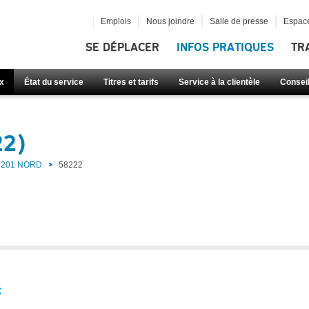
Emplois
Nous joindre
Salle de presse
Espace
SE DÉPLACER
INFOS PRATIQUES
TR
x
État du service
Titres et tarifs
Service à la clientèle
Consei
22)
201 NORD
58222
: