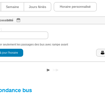
Horaire personnalisé
Semaine
Jours fériés
cessibilité
 :
her seulement les passages des bus avec rampe avant
à jour l'horaire
ondance bus