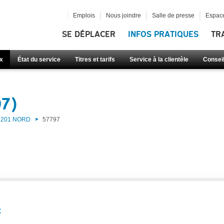
Emplois
Nous joindre
Salle de presse
Espace
SE DÉPLACER
INFOS PRATIQUES
TR
x
État du service
Titres et tarifs
Service à la clientèle
Consei
97)
201 NORD
57797
: