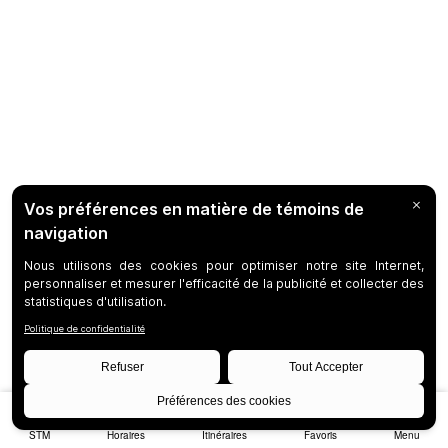
STM
Horaires
Itinéraires
Favoris
Menu