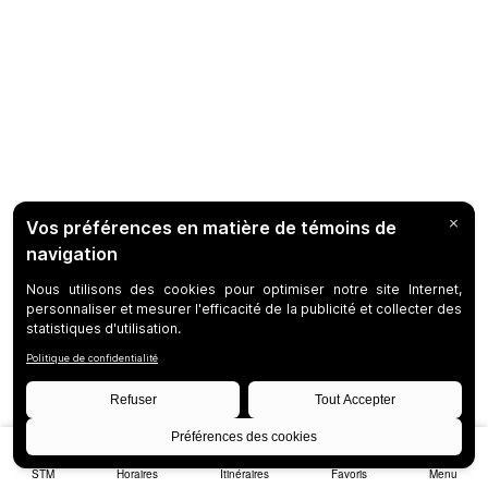
STM
Horaires
Itinéraires
Favoris
Menu