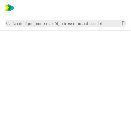
Mess
Rechercher
Su
la
re