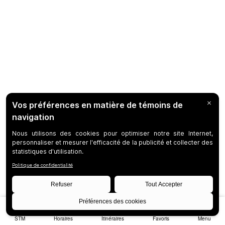
STM
Horaires
Itinéraires
Favoris
Menu