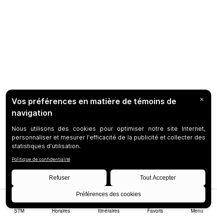
STM
Horaires
Itinéraires
Favoris
Menu