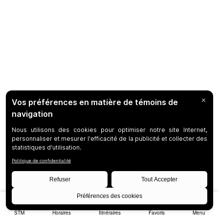
STM
Horaires
Itinéraires
Favoris
Menu