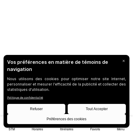
STM
Horaires
Itinéraires
Favoris
Menu