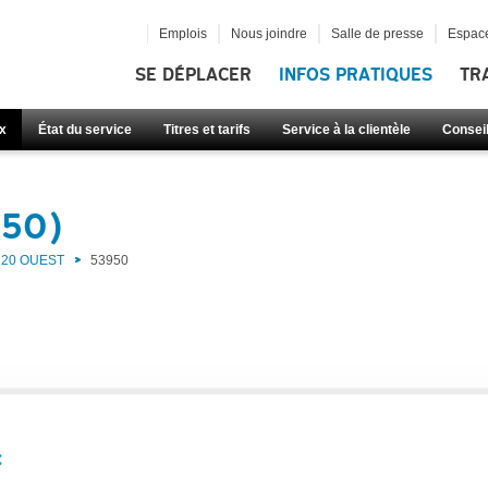
Emplois
Nous joindre
Salle de presse
Espace
SE DÉPLACER
INFOS PRATIQUES
TR
x
État du service
Titres et tarifs
Service à la clientèle
Consei
950)
20 OUEST
53950
: