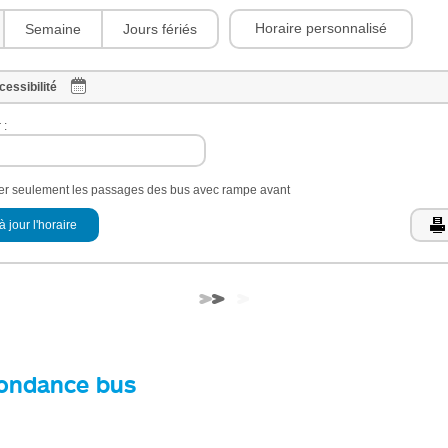
Horaire personnalisé
Semaine
Jours fériés
cessibilité
 :
her seulement les passages des bus avec rampe avant
à jour l'horaire
ondance bus