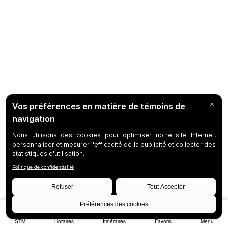
STM
Horaires
Itinéraires
Favoris
Menu