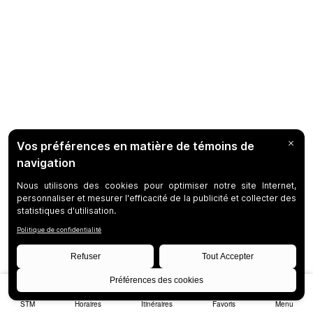
STM
Horaires
Itinéraires
Favoris
Menu