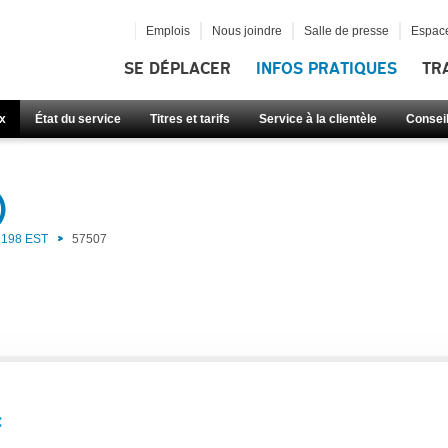
Emplois
Nous joindre
Salle de presse
Espace
SE DÉPLACER
INFOS PRATIQUES
TR
x
État du service
Titres et tarifs
Service à la clientèle
Consei
)
198 EST
57507
: