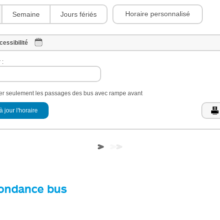
Horaire personnalisé
Semaine
Jours fériés
cessibilité
 :
her seulement les passages des bus avec rampe avant
à jour l'horaire
ondance bus