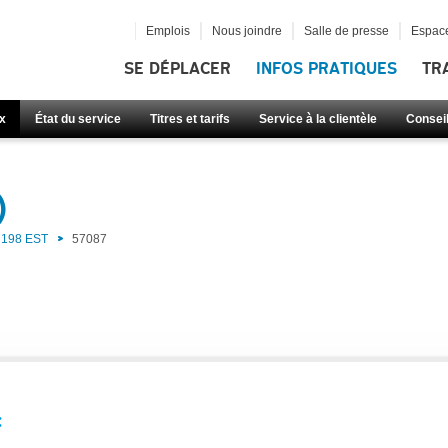
Emplois
Nous joindre
Salle de presse
Espace
SE DÉPLACER
INFOS PRATIQUES
TR
x
État du service
Titres et tarifs
Service à la clientèle
Consei
)
198 EST
57087
: