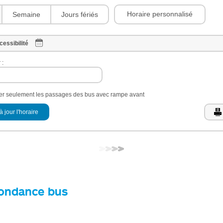
Horaire personnalisé
Semaine
Jours fériés
cessibilité
 :
her seulement les passages des bus avec rampe avant
à jour l'horaire
ondance bus