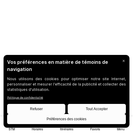
STM
Horaires
Itinéraires
Favoris
Menu