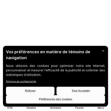
STM
Horaires
Itinéraires
Favoris
Menu