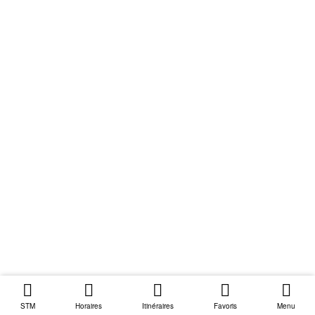
STM
Horaires
Itinéraires
Favoris
Menu