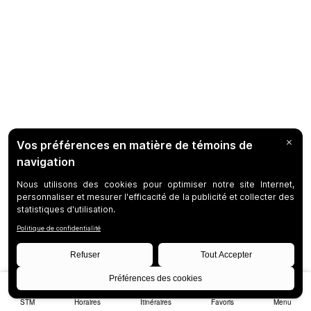
STM
Horaires
Itinéraires
Favoris
Menu