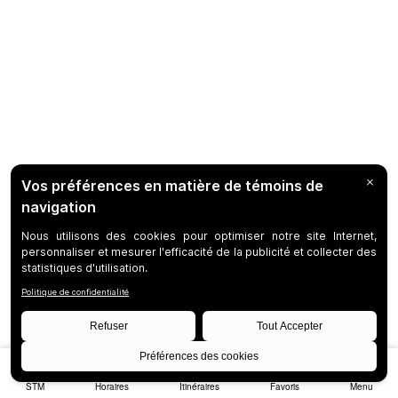
STM
Horaires
Itinéraires
Favoris
Menu