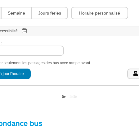
Horaire personnalisé
Semaine
Jours fériés
cessibilité
 :
her seulement les passages des bus avec rampe avant
à jour l'horaire
ondance bus