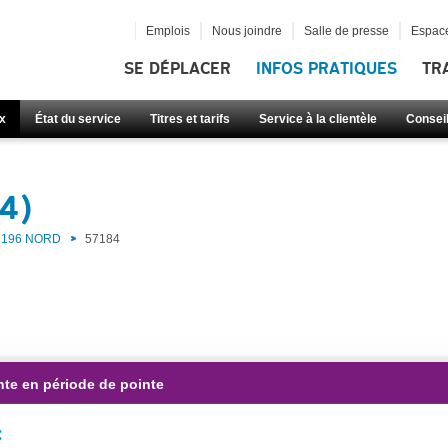
Emplois
Nous joindre
Salle de presse
Espace
SE DÉPLACER
INFOS PRATIQUES
TR
x
État du service
Titres et tarifs
Service à la clientèle
Consei
4)
196 NORD
57184
nte en période de pointe
: