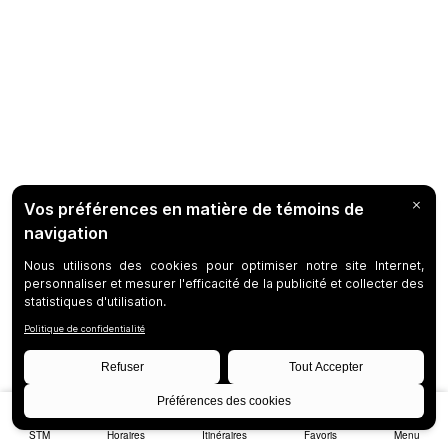
STM
Horaires
Itinéraires
Favoris
Menu