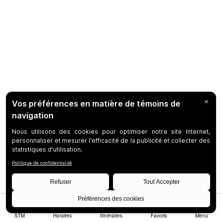
STM
Horaires
Itinéraires
Favoris
Menu