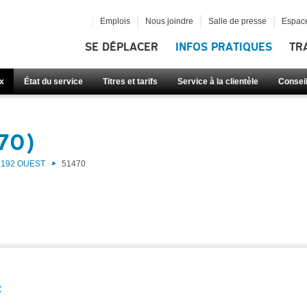
Emplois
Nous joindre
Salle de presse
Espace
SE DÉPLACER
INFOS PRATIQUES
TR
x
État du service
Titres et tarifs
Service à la clientèle
Consei
470)
192 OUEST
51470
: