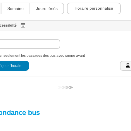
Horaire personnalisé
Semaine
Jours fériés
cessibilité
 :
her seulement les passages des bus avec rampe avant
à jour l'horaire
ondance bus