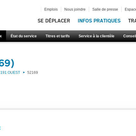
Emplois
Nous joindre
Salle de presse
Espace
SE DÉPLACER
INFOS PRATIQUES
TR
x
État du service
Titres et tarifs
Service à la clientèle
Consei
69)
191 OUEST
52169
: