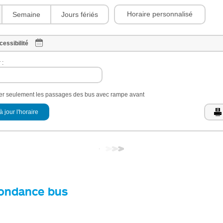
Horaire personnalisé
Semaine
Jours fériés
cessibilité
 :
her seulement les passages des bus avec rampe avant
à jour l'horaire
ondance bus