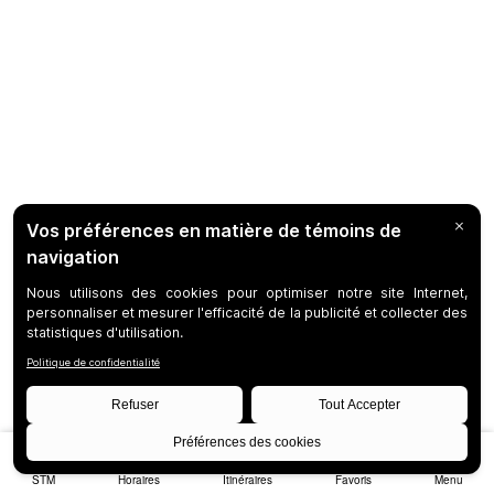
STM
Horaires
Itinéraires
Favoris
Menu