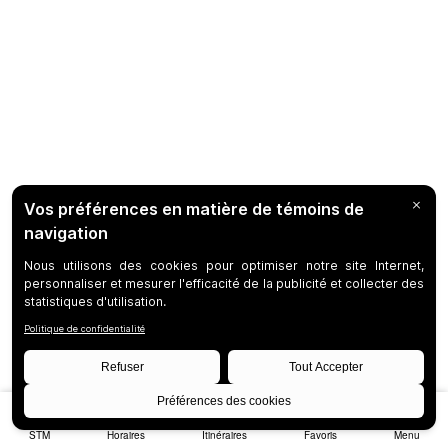
STM
Horaires
Itinéraires
Favoris
Menu