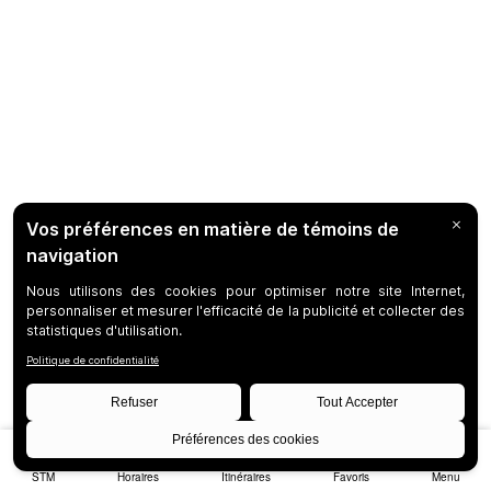
STM
Horaires
Itinéraires
Favoris
Menu