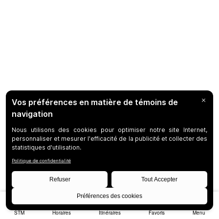
STM
Horaires
Itinéraires
Favoris
Menu