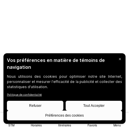
STM
Horaires
Itinéraires
Favoris
Menu