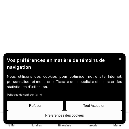
STM
Horaires
Itinéraires
Favoris
Menu