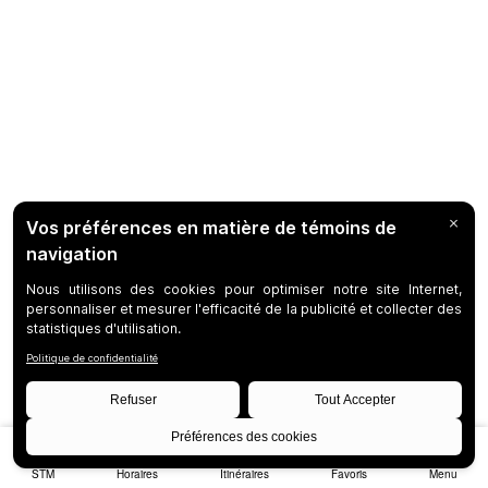
STM
Horaires
Itinéraires
Favoris
Menu