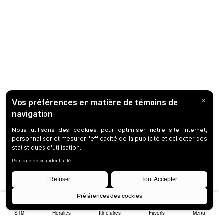
STM
Horaires
Itinéraires
Favoris
Menu