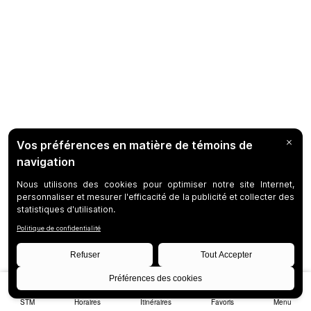
STM
Horaires
Itinéraires
Favoris
Menu