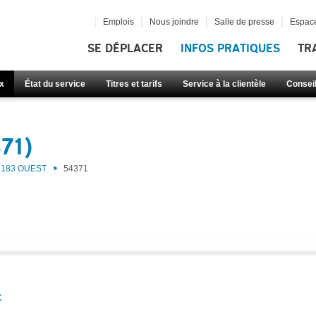
Emplois
Nous joindre
Salle de presse
Espace
SE DÉPLACER
INFOS PRATIQUES
TR
x
État du service
Titres et tarifs
Service à la clientèle
Consei
71)
183 OUEST
54371
: