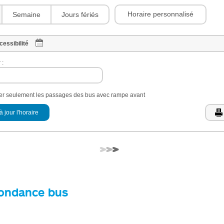
Horaire personnalisé
Semaine
Jours fériés
cessibilité
 :
her seulement les passages des bus avec rampe avant
à jour l'horaire
ondance bus