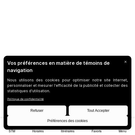
STM
Horaires
Itinéraires
Favoris
Menu