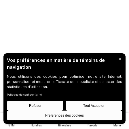
STM
Horaires
Itinéraires
Favoris
Menu