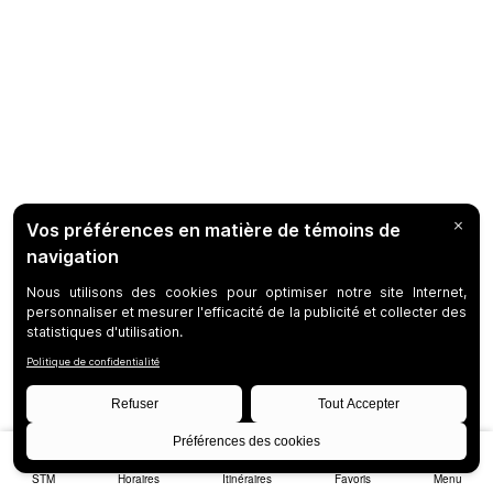
STM
Horaires
Itinéraires
Favoris
Menu