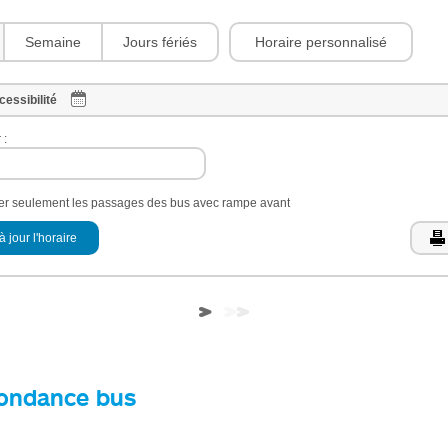
Horaire personnalisé
Semaine
Jours fériés
cessibilité
 :
her seulement les passages des bus avec rampe avant
à jour l'horaire
ondance bus