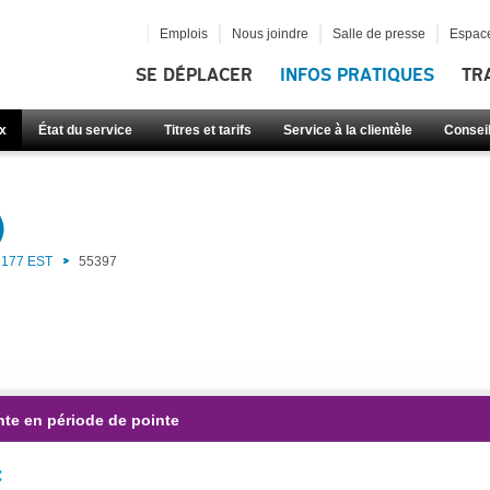
Emplois
Nous joindre
Salle de presse
Espace
SE DÉPLACER
INFOS PRATIQUES
TR
x
État du service
Titres et tarifs
Service à la clientèle
Consei
)
177 EST
55397
nte en période de pointe
: