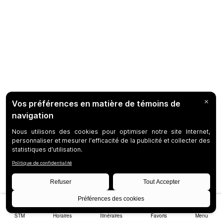
STM
Horaires
Itinéraires
Favoris
Menu