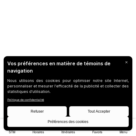
STM
Horaires
Itinéraires
Favoris
Menu