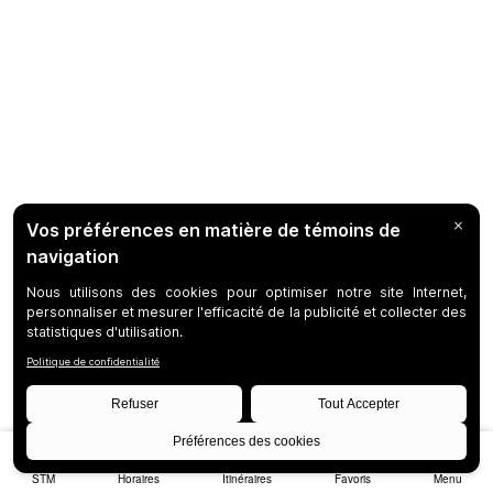
STM
Horaires
Itinéraires
Favoris
Menu