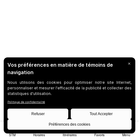
STM
Horaires
Itinéraires
Favoris
Menu