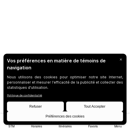
STM
Horaires
Itinéraires
Favoris
Menu