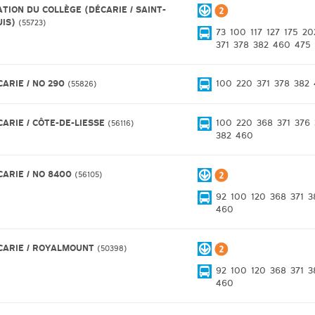
ATION DU COLLÈGE (DÉCARIE / SAINT-
UIS)
55723
73
100
117
127
175
20
371
378
382
460
475
CARIE / NO 290
100
220
371
378
382
55826
CARIE / CÔTE-DE-LIESSE
100
220
368
371
376
56116
382
460
CARIE / NO 8400
56105
92
100
120
368
371
3
460
CARIE / ROYALMOUNT
50398
92
100
120
368
371
3
460