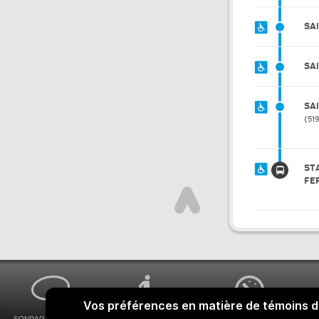
SA
SA
SA
51
ST
FE
SONDAGES MA VOIX
ACCESSIBILITÉ
COMMENT OBTENIR