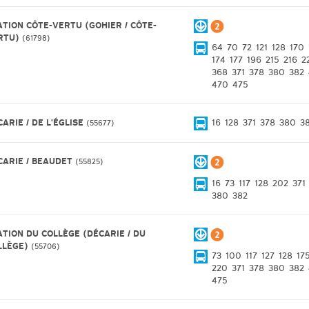
ATION CÔTE-VERTU (GOHIER / CÔTE-
RTU)
61798
64
70
72
121
128
170
174
177
196
215
216
2
368
371
378
380
382
470
475
ARIE / DE L'ÉGLISE
16
128
371
378
380
3
55677
CARIE / BEAUDET
55825
16
73
117
128
202
371
380
382
ATION DU COLLÈGE (DÉCARIE / DU
LLÈGE)
55706
73
100
117
127
128
17
220
371
378
380
382
475