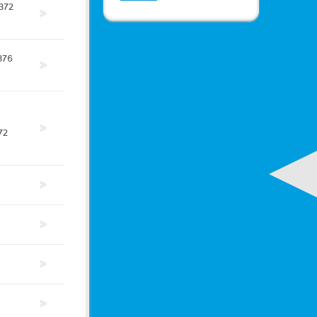
372
376
72