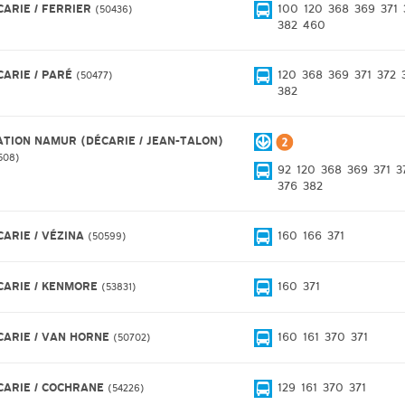
CARIE / FERRIER
100
120
368
369
371
50436
382
460
CARIE / PARÉ
120
368
369
371
372
50477
382
ATION NAMUR (DÉCARIE / JEAN-TALON)
508
92
120
368
369
371
3
376
382
CARIE / VÉZINA
160
166
371
50599
CARIE / KENMORE
160
371
53831
CARIE / VAN HORNE
160
161
370
371
50702
CARIE / COCHRANE
129
161
370
371
54226