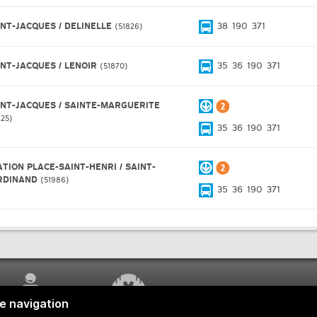
INT-JACQUES / DELINELLE
38
190
371
51826
INT-JACQUES / LENOIR
35
36
190
371
51870
INT-JACQUES / SAINTE-MARGUERITE
925
35
36
190
371
ATION PLACE-SAINT-HENRI / SAINT-
RDINAND
51986
35
36
190
371
SERVICE À LA
TRAVAUX EN COURS