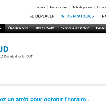
Emplois
Nous joindre
Salle de presse
Espace
SE DÉPLACER
INFOS PRATIQUES
TR
x
État du service
Titres et tarifs
Service à la clientèle
Consei
SUD
17 Décarie direction SUD
ez un arrêt pour obtenir l'horaire :