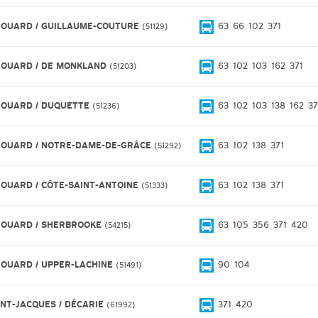
ROUARD / GUILLAUME-COUTURE
63
66
102
371
51129
ROUARD / DE MONKLAND
63
102
103
162
371
51203
ROUARD / DUQUETTE
63
102
103
138
162
37
51236
ROUARD / NOTRE-DAME-DE-GRÂCE
63
102
138
371
51292
ROUARD / CÔTE-SAINT-ANTOINE
63
102
138
371
51333
ROUARD / SHERBROOKE
63
105
356
371
420
54215
ROUARD / UPPER-LACHINE
90
104
51491
INT-JACQUES / DÉCARIE
371
420
61992