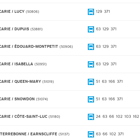
CARIE / LUCY
129
371
50806
CARIE / DUPUIS
63
129
371
53881
CARIE / ÉDOUARD-MONTPETIT
63
129
371
50906
CARIE / ISABELLA
63
129
371
50951
CARIE / QUEEN-MARY
51
63
166
371
51019
CARIE / SNOWDON
51
63
166
371
51074
CARIE / CÔTE-SAINT-LUC
24
63
66
102
103
162
51180
 TERREBONNE / EARNSCLIFFE
63
66
102
371
51137