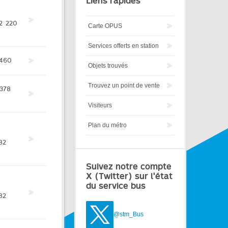
Liens rapides
2
220
Carte OPUS
Services offerts en station
460
Objets trouvés
Trouvez un point de vente
378
Visiteurs
Plan du métro
82
Suivez notre compte
X (Twitter) sur l'état
du service bus
82
@stm_Bus