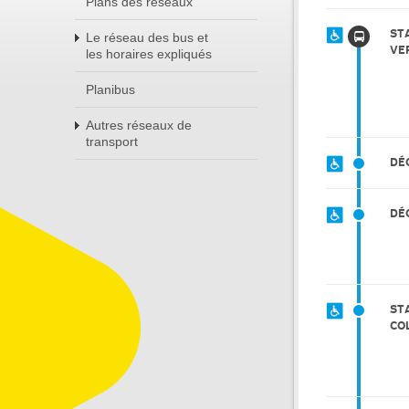
Plans des réseaux
ST
Le réseau des bus et
VE
les horaires expliqués
Planibus
Autres réseaux de
transport
DÉC
DÉ
ST
CO