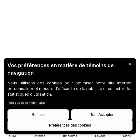
STM
Horaires
Itinéraires
Favoris
Menu