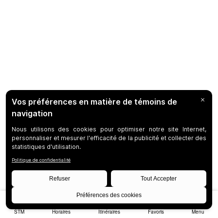
STM
Horaires
Itinéraires
Favoris
Menu