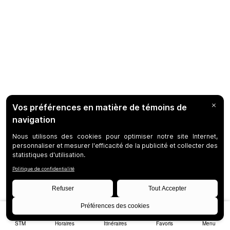
STM
Horaires
Itinéraires
Favoris
Menu